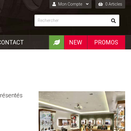
Mon Compte
0 Articles
Connexion
Inscription
CONTACT
NEW
PROMOS
présentés