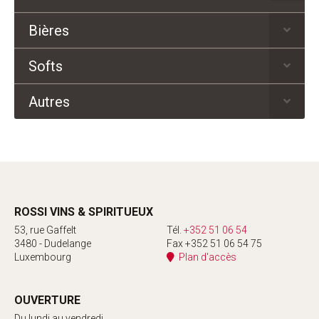
Bières
Softs
Autres
ROSSI VINS & SPIRITUEUX
53, rue Gaffelt
Tél.
+352 51 06 54
3480 - Dudelange
Fax +352 51 06 54 75
Luxembourg
Plan d'accès
OUVERTURE
Du lundi au vendredi