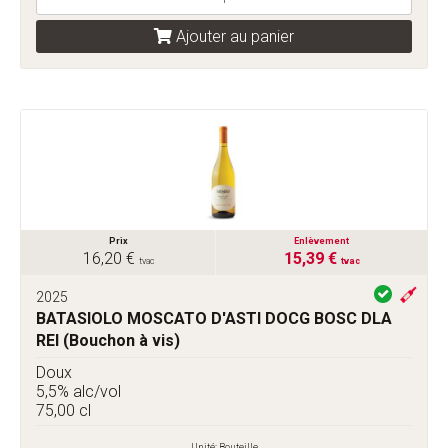
Ajouter au panier
Prix
Enlèvement
16,20 €
15,39 €
tvac
tvac
2025
BATASIOLO MOSCATO D'ASTI DOCG BOSC DLA
REI (Bouchon à vis)
Doux
5,5% alc/vol
75,00 cl
Unité: Bouteille