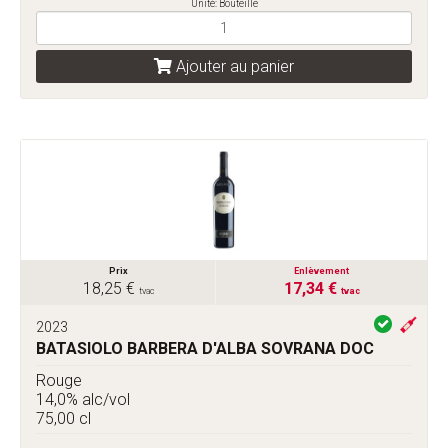
Unité: Bouteille
Ajouter au panier
Prix
Enlèvement
18,25 €
17,34 €
tvac
tvac
2023
BATASIOLO BARBERA D'ALBA SOVRANA DOC
Rouge
14,0% alc/vol
75,00 cl