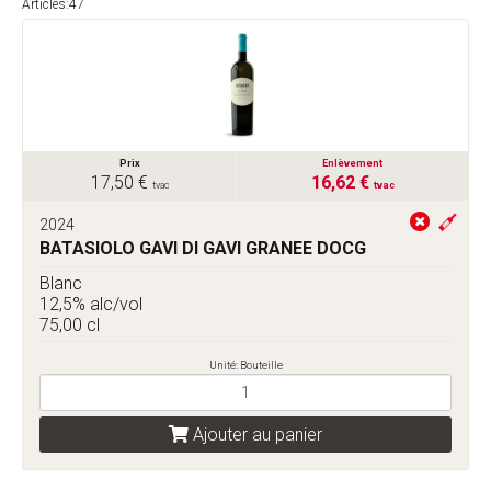
Articles:47
Prix
Enlèvement
17,50 €
16,62 €
tvac
tvac
2024
BATASIOLO GAVI DI GAVI GRANEE DOCG
Blanc
12,5% alc/vol
75,00 cl
Unité: Bouteille
Ajouter au panier