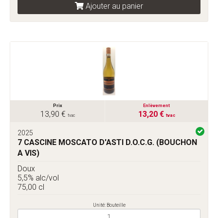
Ajouter au panier
Prix
Enlèvement
13,90 €
13,20 €
tvac
tvac
2025
7 CASCINE MOSCATO D'ASTI D.O.C.G. (BOUCHON
A VIS)
Doux
5,5% alc/vol
75,00 cl
Unité: Bouteille