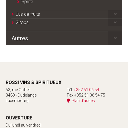
Sprite
Jus de fruits
Sirops
Autres
ROSSI VINS & SPIRITUEUX
53, rue Gaffelt
Tél.
+352 51 06 54
3480 - Dudelange
Fax +352 51 06 54 75
Luxembourg
Plan d'accès
OUVERTURE
Du lundi au vendredi