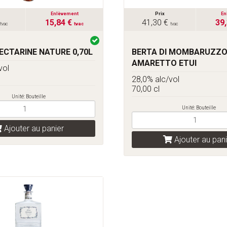
Enlèvement
Prix
En
15,84 €
41,30 €
39
tvac
tvac
tvac
ECTARINE NATURE 0,70L
BERTA DI MOMBARUZZ
AMARETTO ETUI
vol
28,0% alc/vol
70,00 cl
Unité: Bouteille
Unité: Bouteille
Ajouter au panier
Ajouter au pani