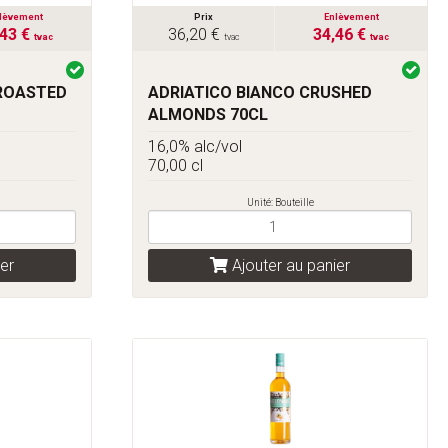
lèvement
Prix
Enlèvement
,43 €
36,20 €
34,46 €
tvac
tvac
tvac
ROASTED
ADRIATICO BIANCO CRUSHED
ALMONDS 70CL
16,0% alc/vol
70,00 cl
Unité: Bouteille
er
Ajouter au panier