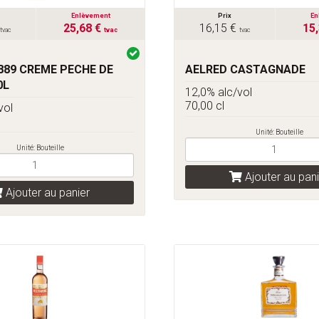
Enlèvement
Prix
En
25,68 €
16,15 €
15
tvac
tvac
tvac
889 CREME PECHE DE
AELRED CASTAGNADE
0L
12,0% alc/vol
70,00 cl
vol
Unité: Bouteille
Unité: Bouteille
Ajouter au pani
Ajouter au panier