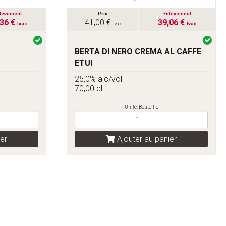
lèvement
Prix
Enlèvement
,36 €
41,00 €
39,06 €
tvac
tvac
tvac
O
BERTA DI NERO CREMA AL CAFFE
ETUI
25,0% alc/vol
70,00 cl
Unité: Bouteille
er
Ajouter au panier