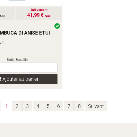
Enlèvement
41,99 €
tvac
tvac
MBUCA DI ANISE ETUI
vol
Unité: Bouteille
Ajouter au panier
1
2
3
4
5
6
7
8
Suivant