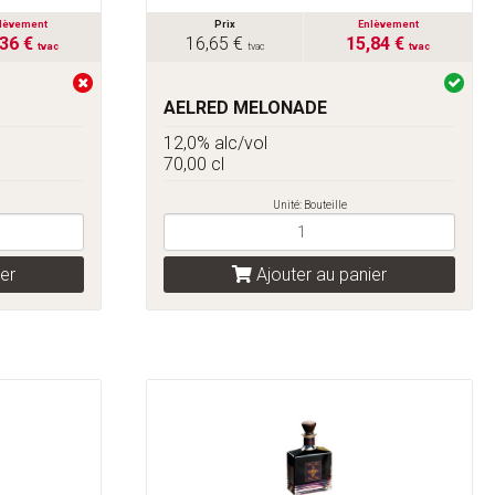
lèvement
Prix
Enlèvement
,36 €
16,65 €
15,84 €
tvac
tvac
tvac
AELRED MELONADE
12,0% alc/vol
70,00 cl
Unité: Bouteille
er
Ajouter au panier