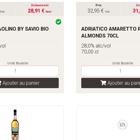
Enlèvement
Prix
En
28,91 €
32,95 €
31
tvac
tvac
tvac
AOLINO BY SAVIO BIO
ADRIATICO AMARETTO 
ALMONDS 70CL
vol
28,0% alc/vol
70,00 cl
Unité: Bouteille
Unité: Bouteille
Ajouter au panier
Ajouter au pani