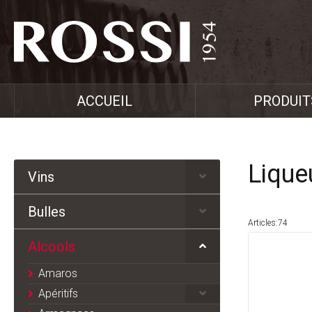
ACCUEIL
PRODUIT
Lique
Vins
Bulles
Articles:74
Alcools
Amaros
Apéritifs