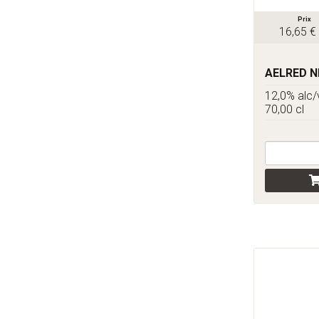
Prix
16,65 €
AELRED N
12,0% alc/
70,00 cl