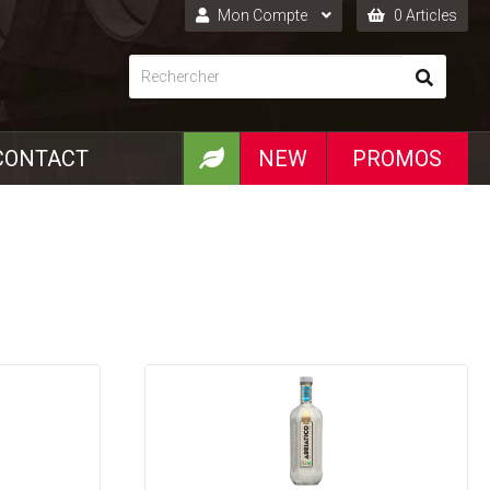
Mon Compte
0 Articles
Connexion
Inscription
CONTACT
NEW
PROMOS