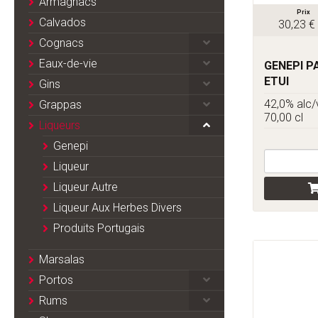
Armagnacs
Prix
Calvados
30,23 €
Cognacs
Eaux-de-vie
GENEPI P
ETUI
Gins
42,0% alc/
Grappas
70,00 cl
Liqueurs
Genepi
Liqueur
Liqueur Autre
Liqueur Aux Herbes Divers
Produits Portugais
Marsalas
Portos
Rums