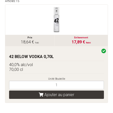
Articles:15
Prix
Enlèvement
18,64 €
17,89 €
tvac
tvac
42 BELOW VODKA 0,70L
40,0% alc/vol
70,00 cl
Unité: Bouteille
Ajouter au panier