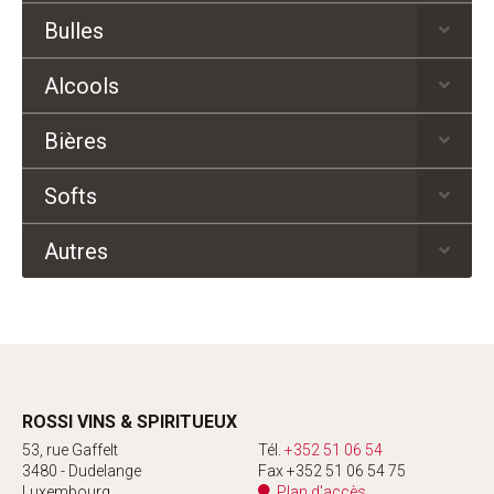
Bulles
Alcools
Bières
Softs
Autres
ROSSI VINS & SPIRITUEUX
53, rue Gaffelt
Tél.
+352 51 06 54
3480 - Dudelange
Fax +352 51 06 54 75
Luxembourg
Plan d'accès