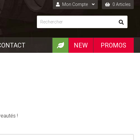
Mon Compte
0 Articles
Connexion
Inscription
CONTACT
NEW
PROMOS
veautés !