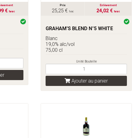
lèvement
Prix
Enlèvement
99 €
25,25 €
24,02 €
tvac
tvac
tvac
GRAHAM'S BLEND N°5 WHITE
Blanc
19,0% alc/vol
75,00 cl
Unité: Bouteille
er
Ajouter au panier