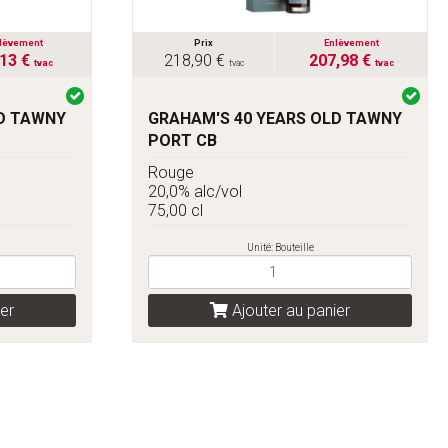
lèvement
Prix
Enlèvement
,13 €
218,90 €
207,98 €
tvac
tvac
tvac
LD TAWNY
GRAHAM'S 40 YEARS OLD TAWNY
PORT CB
Rouge
20,0% alc/vol
75,00 cl
Unité: Bouteille
er
Ajouter au panier