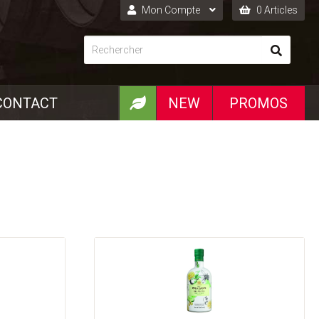
Mon Compte
0 Articles
Connexion
Inscription
CONTACT
NEW
PROMOS