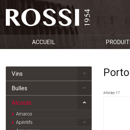
ACCUEIL
PRODUIT
Porto
Vins
Bulles
Articles:17
Alcools
Amaros
Apéritifs