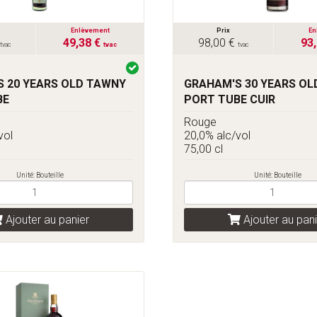
Enlèvement
Prix
En
49,38 €
98,00 €
93
tvac
tvac
tvac
 20 YEARS OLD TAWNY
GRAHAM'S 30 YEARS O
BE
PORT TUBE CUIR
Rouge
vol
20,0% alc/vol
75,00 cl
Unité: Bouteille
Unité: Bouteille
Ajouter au panier
Ajouter au pani