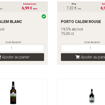
Enlèvement
Prix
En
6,99 €
7,32 €
6,
vac
tvac
tvac
ALEM BLANC
PORTO CALEM ROUGE
vol
19,5% alc/vol
75,00 cl
Unité: Bouteille
Unité: Bouteille
Ajouter au panier
Ajouter au pani