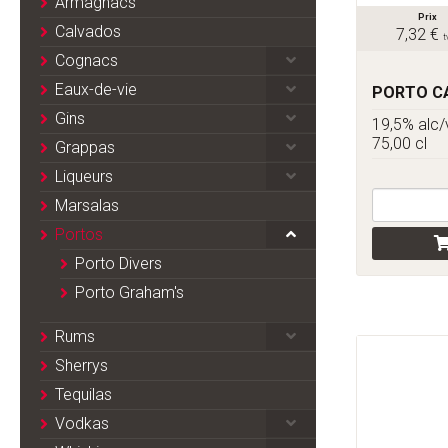
Armagnacs
Prix
Calvados
7,32 €
t
Cognacs
Eaux-de-vie
PORTO C
Gins
19,5% alc/
75,00 cl
Grappas
Liqueurs
Marsalas
Portos
Porto Divers
Porto Graham's
Rums
Sherrys
Tequilas
Vodkas