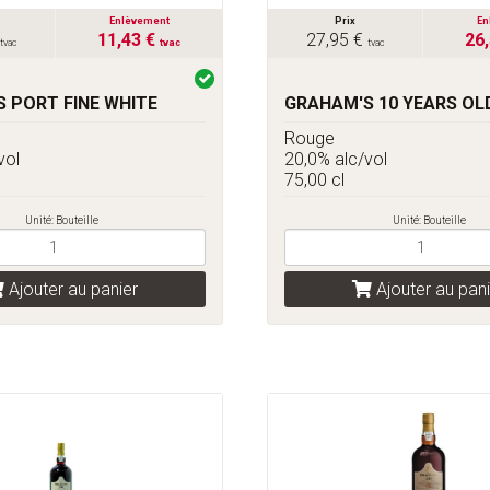
Enlèvement
Prix
En
11,43 €
27,95 €
26
tvac
tvac
tvac
 PORT FINE WHITE
GRAHAM'S 10 YEARS OL
Rouge
vol
20,0% alc/vol
75,00 cl
Unité: Bouteille
Unité: Bouteille
Ajouter au panier
Ajouter au pani