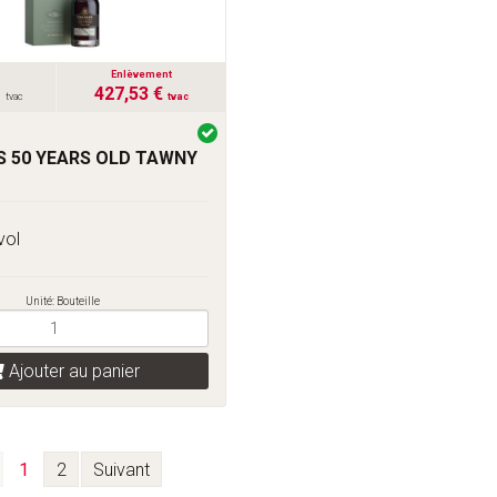
Enlèvement
€
427,53 €
tvac
tvac
 50 YEARS OLD TAWNY
vol
Unité: Bouteille
Ajouter au panier
1
2
Suivant