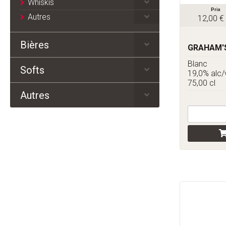
Whiskis
Prix
Autres
12,00 €
Bières
GRAHAM'S
Blanc
Softs
19,0% alc/
75,00 cl
Autres