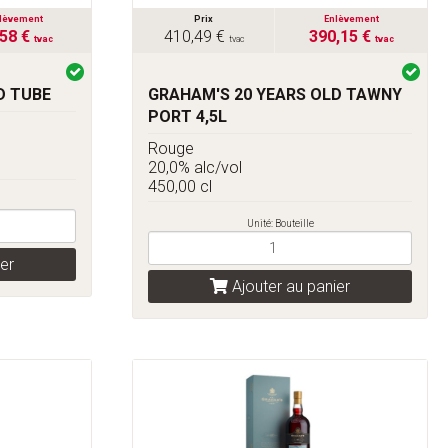
lèvement
Prix
Enlèvement
,58 €
410,49 €
390,15 €
tvac
tvac
tvac
D TUBE
GRAHAM'S 20 YEARS OLD TAWNY
PORT 4,5L
Rouge
20,0% alc/vol
450,00 cl
Unité: Bouteille
er
Ajouter au panier