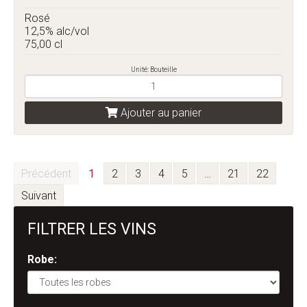
Rosé
12,5% alc/vol
75,00 cl
Unité: Bouteille
Ajouter au panier
Précédent
1
2
3
4
5
…
21
22
Suivant
FILTRER LES VINS
Robe: