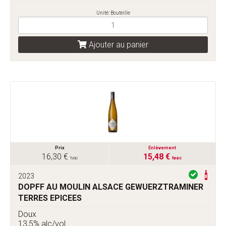
Unité: Bouteille
Ajouter au panier
Prix
Enlèvement
16,30 €
15,48 €
tvac
tvac
2023
DOPFF AU MOULIN ALSACE GEWUERZTRAMINER
TERRES EPICEES
Doux
13,5% alc/vol