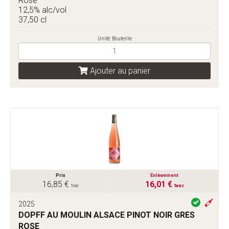
Rosé
12,5% alc/vol
37,50 cl
Unité: Bouteille
Ajouter au panier
Prix
Enlèvement
16,85 €
16,01 €
tvac
tvac
2025
DOPFF AU MOULIN ALSACE PINOT NOIR GRES
ROSE