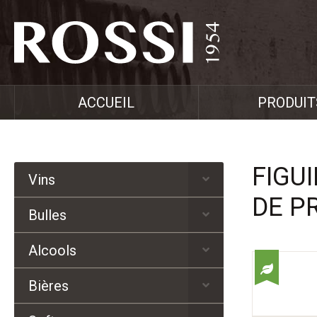
ACCUEIL
PRODUIT
FIGU
Vins
DE P
Bulles
Alcools
Bières