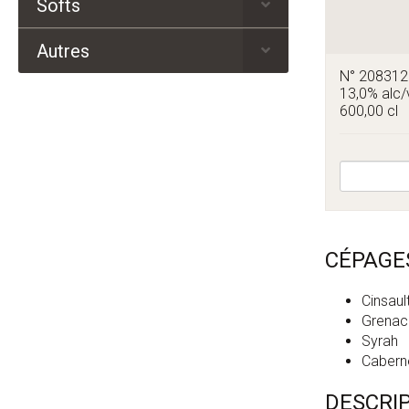
Softs
Autres
N° 20831
13,0% alc/
600,00 cl
CÉPAGE
Cinsaul
Grenac
Syrah
Cabern
DESCRI