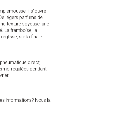
amplemousse, il s´ouvre
 De légers parfums de
 une texture soyeuse, une
té. La framboise, la
glisse, sur la finale
 pneumatique direct,
hermo-régulées pendant
rier.
les informations? Nous la