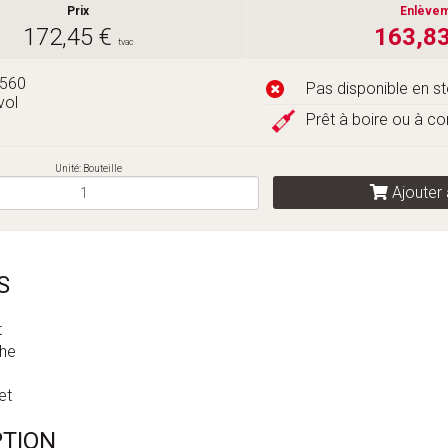
Prix
Enlève
172,45 €
163,8
tvac
2560
Pas disponible en s
vol
Prêt à boire ou à c
Unité: Bouteille
Ajouter 
S
t
he
et
PTION