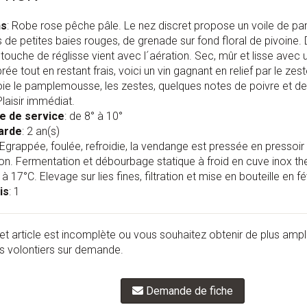
ns
: Robe rose pêche pâle. Le nez discret propose un voile de p
 de petites baies rouges, de grenade sur fond floral de pivoine.
 touche de réglisse vient avec l´aération. Sec, mûr et lisse avec
brée tout en restant frais, voici un vin gagnant en relief par le zes
e le pamplemousse, les zestes, quelques notes de poivre et de ré
Plaisir immédiat.
e de service
: de 8° à 10°
arde
: 2 an(s)
 Egrappée, foulée, refroidie, la vendange est pressée en pressoir
on. Fermentation et débourbage statique à froid en cuve inox t
à 17°C. Elevage sur lies fines, filtration et mise en bouteille en fév
is
: 1
et article est incomplète ou vous souhaitez obtenir de plus amp
 volontiers sur demande.
Demande de fiche