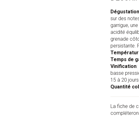
Dégustatio
sur des notes
garrigue, une
acidité équili
grenade côtoi
persistante. 
Températur
Temps de g
Vinification
:
basse pressi
15 à 20 jours 
Quantité col
La fiche de c
compléterons