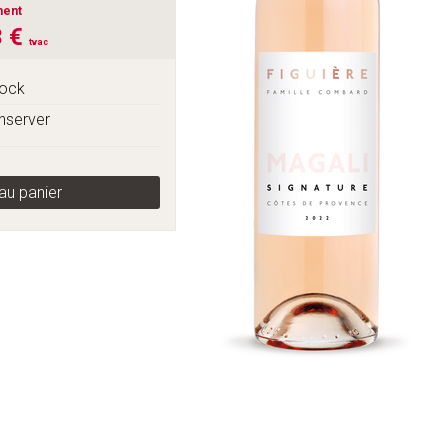
ment
3 €
tvac
tock
onserver
au panier