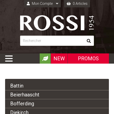
Mon Compte
0 Articles
Connexion
Inscription
NEW
PROMOS
Battin
Beierhaascht
Bofferding
Diekirch