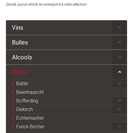
Désolé, aucun article ne correspond à votre sélection!
Vins
Bulles
Alcools
Bières
Battin
Beierhaascht
Bofferding
Diekirch
Echternacher
Funck Bricher