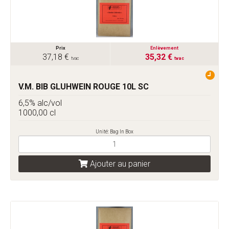
Prix
Enlèvement
37,18 €
35,32 €
tvac
tvac
V.M. BIB GLUHWEIN ROUGE 10L SC
6,5% alc/vol
1000,00 cl
Unité: Bag In Box
Ajouter au panier