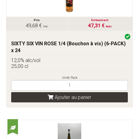
Prix
Enlèvement
49,68 €
47,31 €
tvac
tvac
SIXTY SIX VIN ROSE 1/4 (Bouchon à vis) (6-PACK)
x 24
12,0% alc/vol
25,00 cl
Unité: Pack
Ajouter au panier