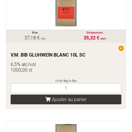
Prix
Enlèvement
37,18 €
35,32 €
tvac
tvac
V.M. BIB GLUHWEIN BLANC 10L SC
6,5% alc/vol
1000,00 cl
Unité: Bag In Box
Ajouter au panier