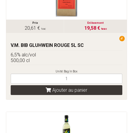
Prix
Enlèvement
20,61 €
19,58 €
tvac
tvac
V.M. BIB GLUHWEIN ROUGE 5L SC
6,5% alc/vol
500,00 cl
Unité: Bag In Box
Ajouter au panier