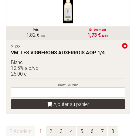
Prix
Enlèvement
1,82 €
1,73 €
tvac
tvac
2023
VM. LES VIGNERONS AUXERROIS AOP 1/4
Blanc
12,5% alc/vol
25,00 cl
Unité: Bouteille
Ajouter au panier
Précédent
1
2
3
4
5
6
7
8