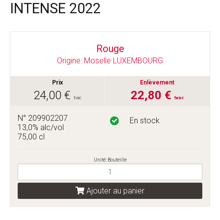
INTENSE 2022
Rouge
Origine: Moselle LUXEMBOURG
Prix
Enlèvement
24,00 €
22,80 €
tvac
tvac
N° 209902207
En stock
13,0% alc/vol
75,00 cl
Unité: Bouteille
Ajouter au panier