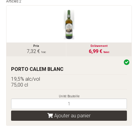
Articles:2
Prix
Enlèvement
7,32 €
6,99 €
tvac
tvac
PORTO CALEM BLANC
19,5% alc/vol
75,00 cl
Unité: Bouteille
Ajouter au panier