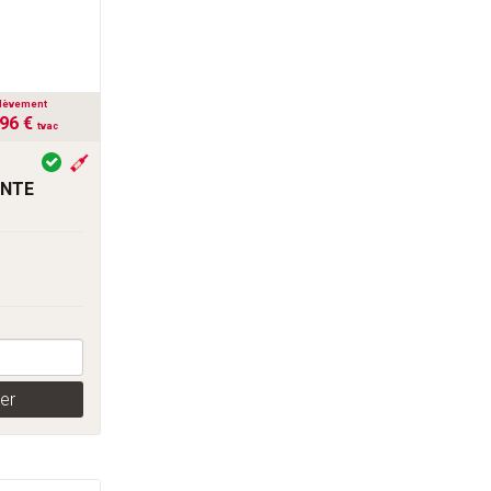
lèvement
,96 €
tvac
ENTE
er