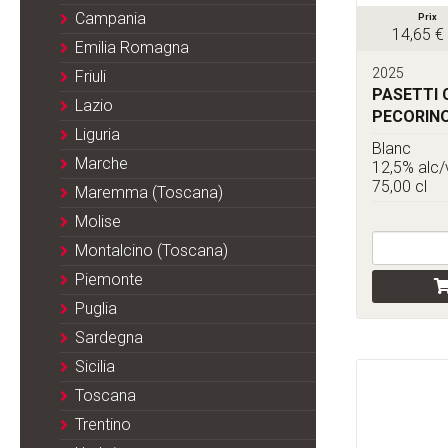
Campania
Prix
14,65 €
Emilia Romagna
2025
Friuli
PASETTI 
Lazio
PECORIN
Liguria
Blanc
Marche
12,5% alc/
75,00 cl
Maremma (Toscana)
Molise
Montalcino (Toscana)
Piemonte
Puglia
Sardegna
Sicilia
Toscana
Trentino