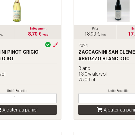
Enlèvement
Prix
En
8,70 €
18,90 €
17
vac
tvac
tvac
2024
NI PINOT GRIGIO
ZACCAGNINI SAN CLEM
TO IGT
ABRUZZO BLANC DOC
Blanc
vol
13,0% alc/vol
75,00 cl
Unité: Bouteille
Unité: Bouteille
Ajouter au panier
Ajouter au pani