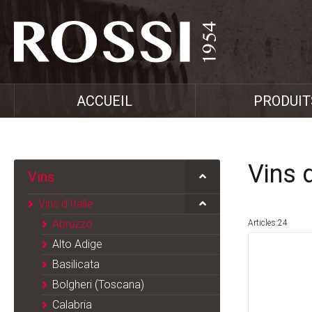
ACCUEIL
PRODUIT
Vins d
Vins
Vins d'Italie
Abruzzo
Articles:24
Alto Adige
Basilicata
Bolgheri (Toscana)
Calabria