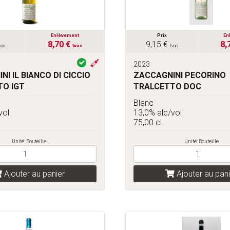
Enlèvement
Prix
En
8,70 €
9,15 €
8,
vac
tvac
tvac
2023
I IL BIANCO DI CICCIO
ZACCAGNINI PECORINO
TO IGT
TRALCETTO DOC
Blanc
vol
13,0% alc/vol
75,00 cl
Unité: Bouteille
Unité: Bouteille
Ajouter au panier
Ajouter au pani