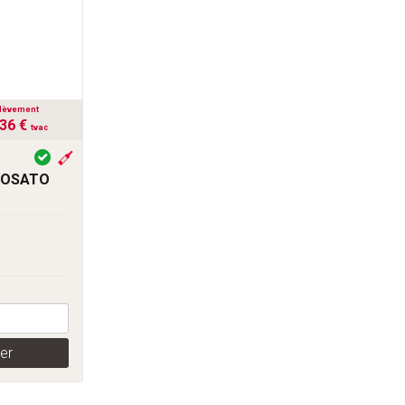
lèvement
,36 €
tvac
ROSATO
er