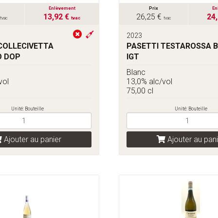
Enlèvement
Prix
En
13,92 €
26,25 €
24
tvac
tvac
tvac
2023
COLLECIVETTA
PASETTI TESTAROSSA 
O DOP
IGT
Blanc
vol
13,0% alc/vol
75,00 cl
Unité: Bouteille
Unité: Bouteille
Ajouter au panier
Ajouter au pani