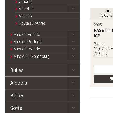
Umbria
Valtellina
Prix
15,65 €
Veneto
Toutes / Autres
2025
PASETTI 
Vins de France
IGP
Vins du Portugal
Blanc
12,0% alc/
Vins du monde
75,00 cl
Vins du Luxembourg
Bulles
Alcools
Bières
Softs