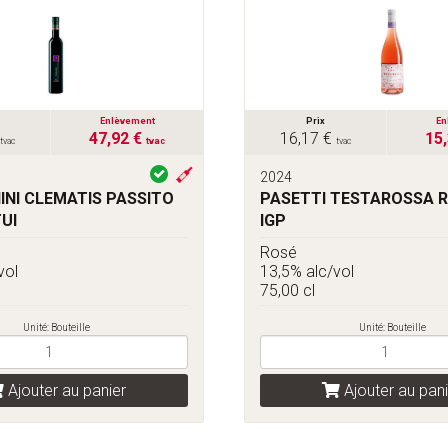
Enlèvement
Prix
En
47,92 €
16,17 €
15
tvac
tvac
tvac
2024
NI CLEMATIS PASSITO
PASETTI TESTAROSSA 
TUI
IGP
Rosé
vol
13,5% alc/vol
75,00 cl
Unité: Bouteille
Unité: Bouteille
Ajouter au panier
Ajouter au pani