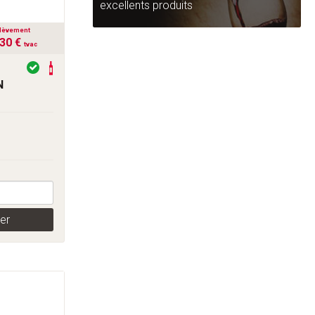
excellents produits
lèvement
,30 €
tvac
N
er