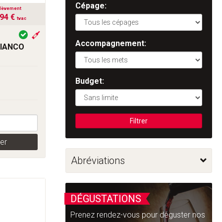
Cépage:
lèvement
,94 €
tvac
Accompagnement:
BIANCO
Budget:
Filtrer
er
Abréviations
DÉGUSTATIONS
Prenez rendez-vous pour déguster nos