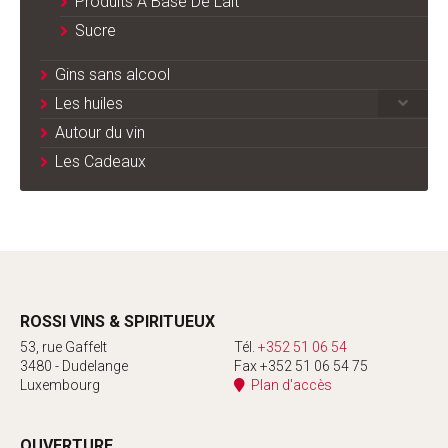
Produits A Base De Lait
Sucre
Gins sans alcool
Les huiles
Autour du vin
Les Cadeaux
ROSSI VINS & SPIRITUEUX
53, rue Gaffelt
Tél.
+352 51 06 54
3480 - Dudelange
Fax +352 51 06 54 75
Luxembourg
Plan d'accès
OUVERTURE