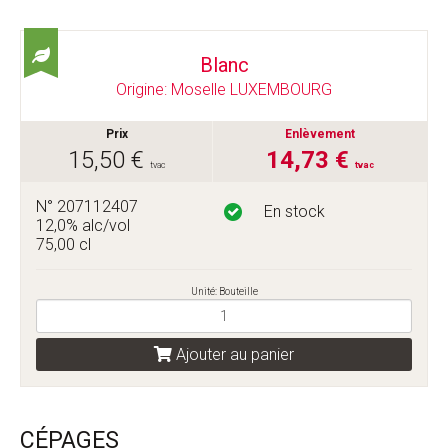
Blanc
Origine: Moselle LUXEMBOURG
Prix
Enlèvement
15,50 €
14,73 €
tvac
tvac
N° 207112407
En stock
12,0% alc/vol
75,00 cl
Unité: Bouteille
Ajouter au panier
CÉPAGES