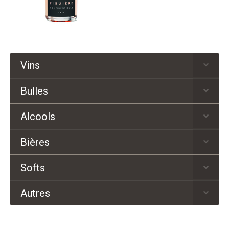
Vins
Bulles
Alcools
Bières
Softs
Autres