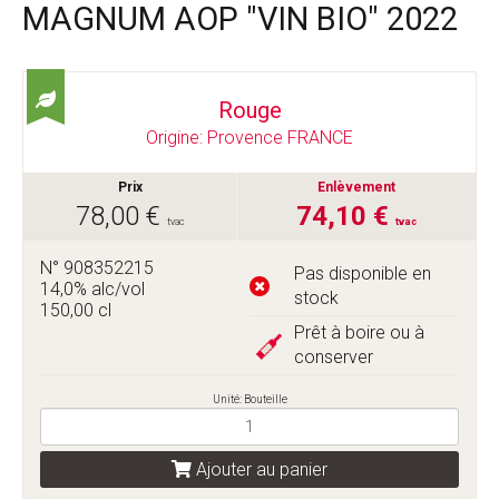
MAGNUM AOP "VIN BIO" 2022
Rouge
Origine: Provence FRANCE
Prix
Enlèvement
78,00 €
74,10 €
tvac
tvac
N° 908352215
Pas disponible en
14,0% alc/vol
stock
150,00 cl
Prêt à boire ou à
conserver
Unité: Bouteille
Ajouter au panier