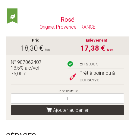
Rosé
Origine: Provence FRANCE
Prix
Enlèvement
18,30 €
17,38 €
tvac
tvac
N° 907062407
En stock
13,5% alc/vol
Prêt à boire ou à
75,00 cl
conserver
Unité: Bouteille
Ajouter au panier