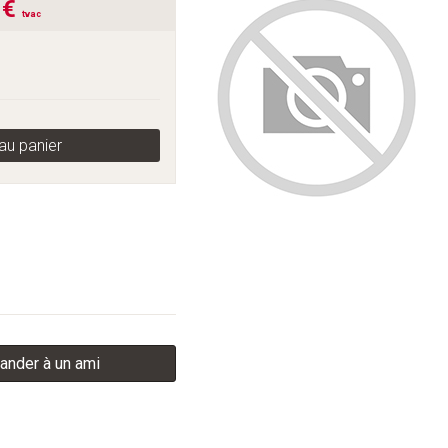
 €
tvac
au panier
nder à un ami