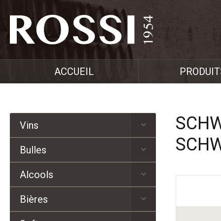
ACCUEIL
PRODUIT
SCHWE
Vins
SCH
Bulles
Alcools
Bières