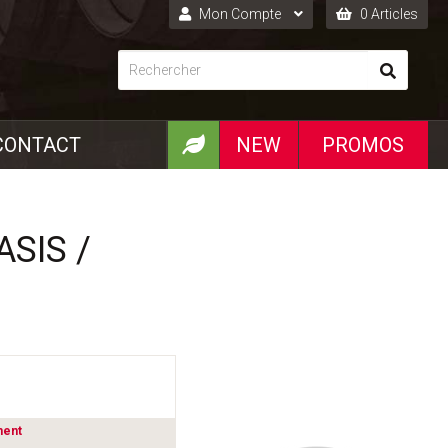
Mon Compte
0 Articles
Connexion
Inscription
CONTACT
NEW
PROMOS
ASIS /
ment