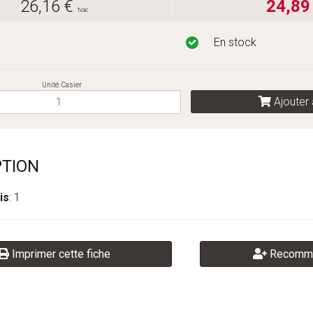
26,16 €
24,89
tvac
En stock
Unité: Casier
Ajouter 
PTION
is
: 1
Imprimer cette fiche
Recomma