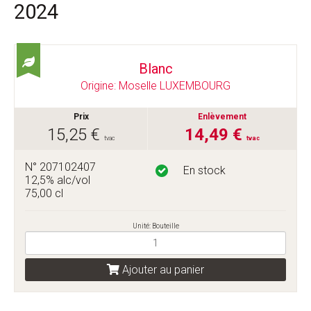
2024
Blanc
Origine: Moselle LUXEMBOURG
Prix
Enlèvement
15,25 €
14,49 €
tvac
tvac
N° 207102407
En stock
12,5% alc/vol
75,00 cl
Unité: Bouteille
Ajouter au panier