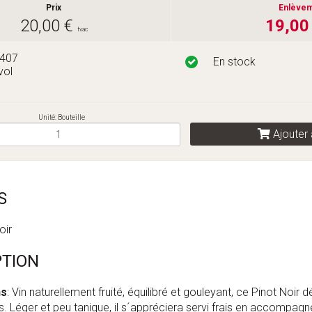
Prix
Enlève
20,00 €
19,00
tvac
2407
En stock
vol
Unité: Bouteille
Ajouter 
S
oir
PTION
ns
: Vin naturellement fruité, équilibré et gouleyant, ce Pinot Noi
s. Léger et peu tanique, il s´appréciera servi frais en accompag