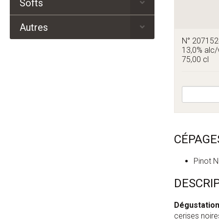
Softs
Autres
N° 20715
13,0% alc/
75,00 cl
CÉPAGE
Pinot N
DESCRI
Dégustatio
cerises noire