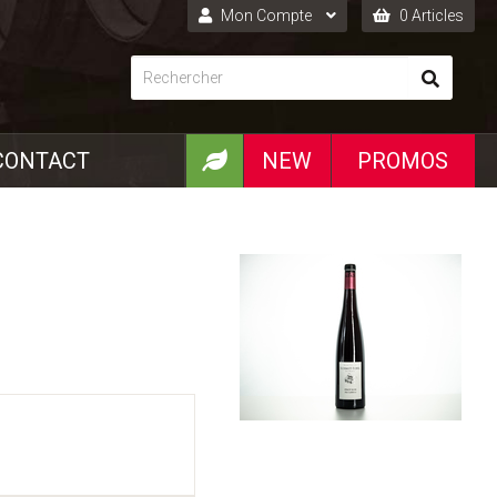
Mon Compte
0 Articles
Connexion
Inscription
CONTACT
NEW
PROMOS