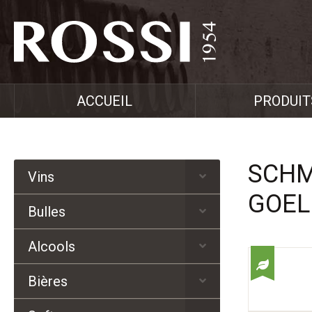
ACCUEIL
PRODUIT
SCHM
Vins
GOEL
Bulles
Alcools
Bières