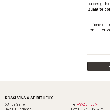
ou des grilla
Quantité col
La fiche de c
compléterons
ROSSI VINS & SPIRITUEUX
53, rue Gaffelt
Tél.
+352 51 06 54
3480 - Dudelange
Fax +352 51 06 54 75