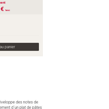
ment
 €
tvac
au panier
r développe des notes de
nement d´un plat de pâtes