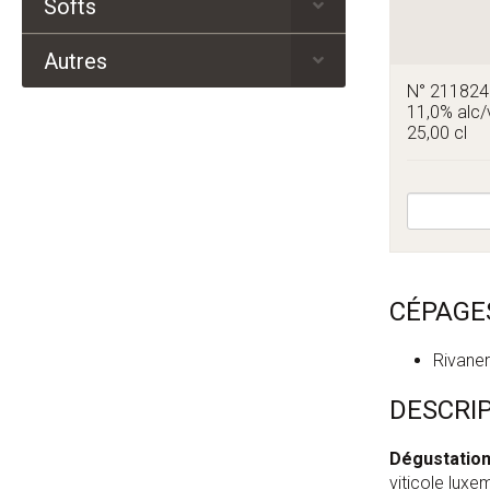
Softs
Autres
N° 21182
11,0% alc/
25,00 cl
CÉPAGE
Rivaner
DESCRI
Dégustatio
viticole luxe