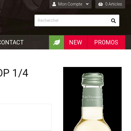
Mon Compte
0 Articles
Connexion
Inscription
CONTACT
NEW
PROMOS
OP 1/4