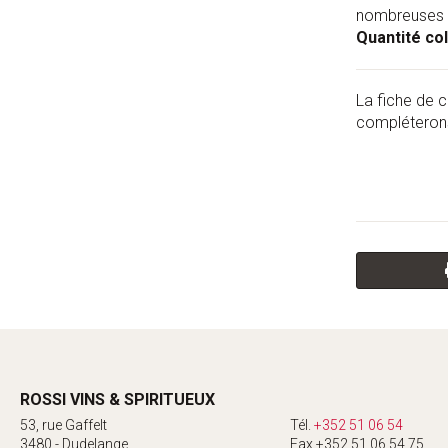
nombreuses ap
Quantité col
La fiche de c
compléterons
ROSSI VINS & SPIRITUEUX
53, rue Gaffelt
Tél.
+352 51 06 54
3480 - Dudelange
Fax +352 51 06 54 75