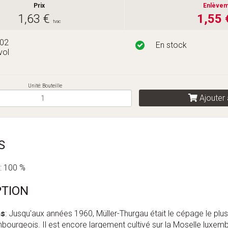
Prix
Enlèvem
1,63 €
1,55
tvac
402
En stock
vol
Unité: Bouteille
Ajouter 
S
: 100 %
PTION
ns
: Jusqu'aux années 1960, Müller-Thurgau était le cépage le plu
mbourgeois. Il est encore largement cultivé sur la Moselle luxem