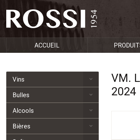
ACCUEIL
PRODUIT
VM. 
Vins
2024
Bulles
Alcools
Bières