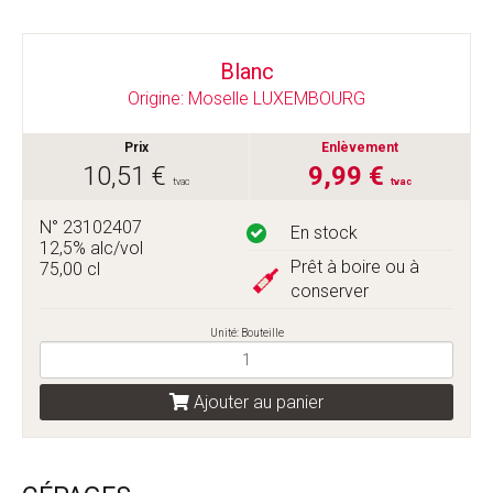
Blanc
Origine: Moselle LUXEMBOURG
Prix
Enlèvement
10,51 €
9,99 €
tvac
tvac
N° 23102407
En stock
12,5% alc/vol
Prêt à boire ou à
75,00 cl
conserver
Unité: Bouteille
Ajouter au panier