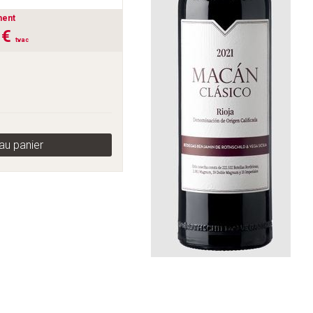
ment
 €
tvac
au panier