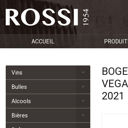
ACCUEIL
PRODUIT
BOGE
Vins
VEGA
Bulles
2021
Alcools
Bières