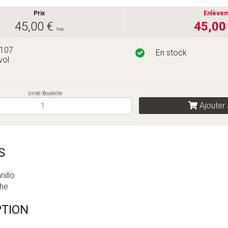
Prix
Enlève
45,00 €
45,00
tvac
2107
En stock
vol
Unité: Bouteille
Ajouter 
S
illo
he
PTION