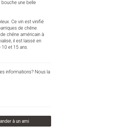
n bouche une belle
eux. Ce vin est vinifié
barriques de chêne
s de chêne américain à
lisé, il est laissé en
e 10 et 15 ans.
les informations? Nous la
nder à un ami