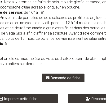
ns
: Nez aux aromes de fruits de bois, clou de girofle et cacao, e
accompagne d’une agréable longueur en bouche.
e de service
: de 16° à 18°
 Provenant de parcelles de sols calcaires au profil plus argilo-sabl
es en acier inoxydable et vieilli pendant 12 à 14 mois dans des 
ves et de deuxième année à grain extra fin et dans des barrique
de Vega Sicilia afin d’affiner sa structure. Avant d’être commercia
dant plus de 18 mois. Le potentiel de vieillissement se situe entr
is
: 6
et article est incomplète ou vous souhaitez obtenir de plus amp
 volontiers sur demande.
Demande de fiche
Imprimer cette fiche
Recomma