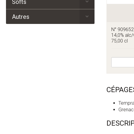
Softs
Autres
N° 90965
14,0% alc/
75,00 cl
CÉPAGE
Tempran
Grenac
DESCRI