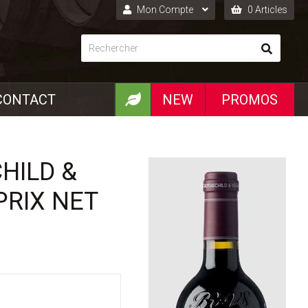
Mon Compte
0 Articles
Connexion
Inscription
CONTACT
NEW
PROMOS
HILD &
PRIX NET