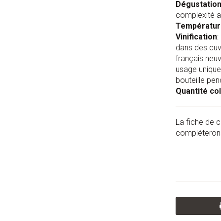
Dégustatio
complexité 
Températur
Vinification
:
dans des cuv
français neu
usage unique 
bouteille pen
Quantité col
La fiche de c
compléterons