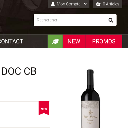
Mon Compte
0 Articles
Connexion
Inscription
CONTACT
NEW
PROMOS
 DOC CB
NEW