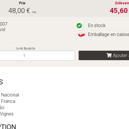
Prix
Enlève
48,00 €
45,60
tvac
2007
En stock
vol
Emballage en caisse
Unité: Bouteille
Ajouter 
S
 Nacional
a Franca
Cão
s Vignes
PTION