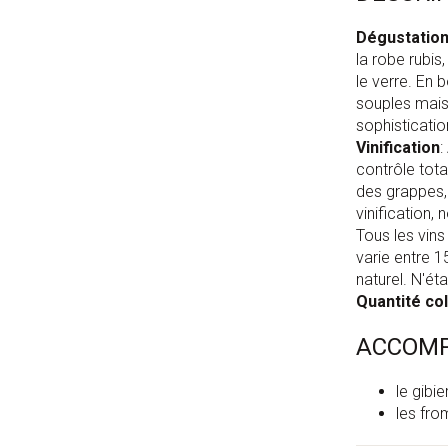
Dégustatio
la robe rubis
le verre. En 
souples mais 
sophisticatio
Vinification
:
contrôle tota
des grappes,
vinification,
Tous les vins
varie entre 1
naturel. N'éta
Quantité col
ACCOM
le gibie
les fro