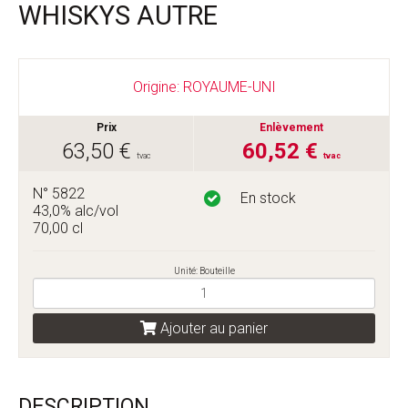
WHISKYS AUTRE
Origine: ROYAUME-UNI
Prix
Enlèvement
63,50 €
60,52 €
tvac
tvac
N° 5822
En stock
43,0% alc/vol
70,00 cl
Unité: Bouteille
Ajouter au panier
DESCRIPTION